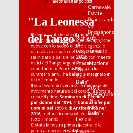
di
laleonadeltango.com
Carnevale
Estate
"La Leonessa
Practicando
en
Bressanone
E' riconosciuta in tutto il mondo per la
del Tango"
Richiesta
sua abilità nel proporre idee pedagogiche
di
nuove con lo scopo di dare eleganza e
tesseramento
naturalezza al ballo del tango da Sala.
2025
Ha iniziato a ballare nel 1988, con maestri
mitici del Tango Argentino. Il più
Presentazione
importante fu Pupi Castello, con lui
"Non
durante19 anni, ha ballato e insegnato in
solo
tutto il mondo .
Ballo"
Il suo lavoro di ricerca sulla memoria del
2021
movimento naturale del corpo, la porta a
Presentazione
creare il primo
Seminario di Tecnica
"Non
per donne nel 1994
, di
Conduzione per
solo
uomini nel 1995
e di
Antitecnica nel
Ballo"
2016,
metodi riconosciuti ed imitati in
Lezioni
tutto il mondo.
E’ stata la nostra prima maestra e la
di
prima a tenere dei wokshop nella
Folklore