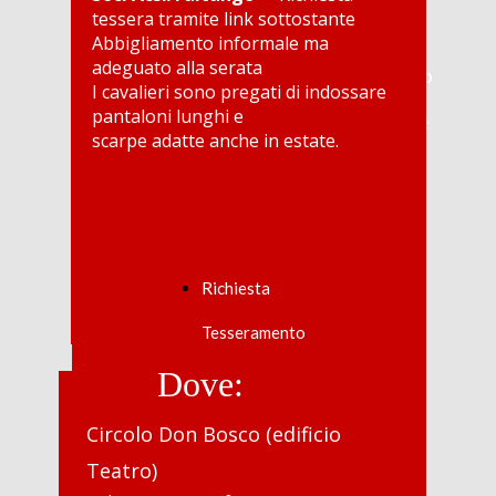
di
tessera tramite link sottostante
Carnevale
Abbigliamento informale ma
Estate
adeguato alla serata
Practicando
I cavalieri sono pregati di indossare
en
pantaloni lunghi e
Bressanone
scarpe adatte anche in estate.
Richiesta
di
tesseramento
2025
Presentazione
"Non
solo
Richiesta
Ballo"
Lezioni
Tesseramento
di
Dove:
Folklore
Argentino
Progetto
Circolo Don Bosco (edificio
"Lasciamo
Teatro)
parlare
il